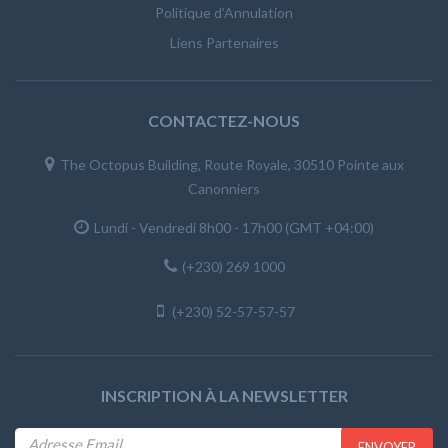
Politique d’Annulation
Liens Partenaires
CONTACTEZ-NOUS
The Octopus Building, Route Royale, 30510 Pointe aux
Canonniers
Lundi - Vendredi 8h00 - 17h00 (GMT +04:00)
(+230) 269 1000
(+230) 52-57-57-57
INSCRIPTION À LA NEWSLETTER
ENVOYER