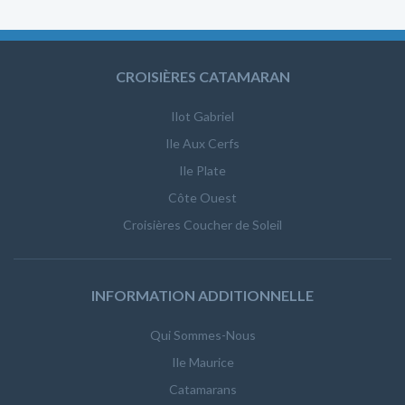
CROISIÈRES CATAMARAN
Ilot Gabriel
Ile Aux Cerfs
Ile Plate
Côte Ouest
Croisières Coucher de Soleil
INFORMATION ADDITIONNELLE
Qui Sommes-Nous
Ile Maurice
Catamarans